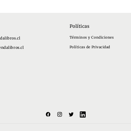
Políticas
Términos y Condiciones
dalibros.cl
Políticas de Privacidad
ndalibros.cl
Facebook
Instagram
Twitter
Translation
missing:
es.general.social.links.lin