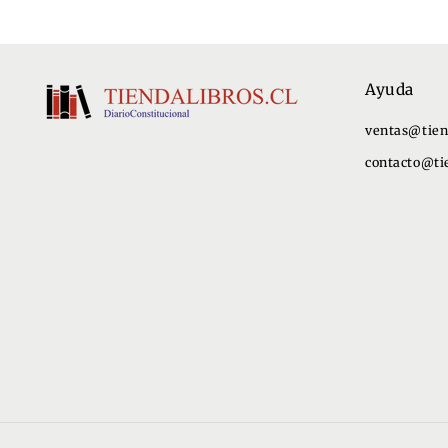
Ayuda
ventas@tien
contacto@tie