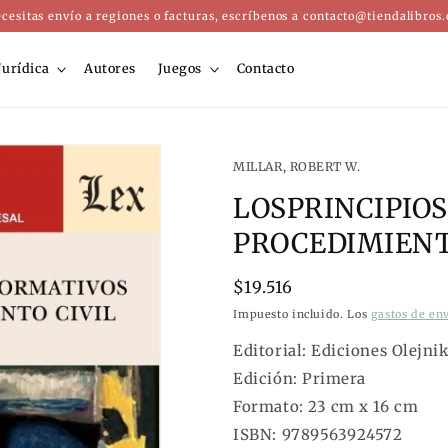
ecesitas envío a regiones o facturas, escríbenos a
contacto@tiendalibros.
Jurídica
Autores
Juegos
Contacto
MILLAR, ROBERT W.
LOSPRINCIPIO
PROCEDIMIENT
Precio
$19.516
habitual
Impuesto incluido. Los
gastos de en
Editorial:
Ediciones Olejni
Edición:
Primera
Formato:
23 cm x 16 cm
ISBN:
9789563924572