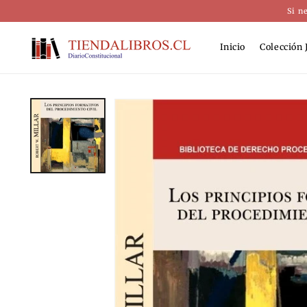
Ir
Si n
directamente
al contenido
Inicio
Colección 
Ir
directamente
a la
información
del producto