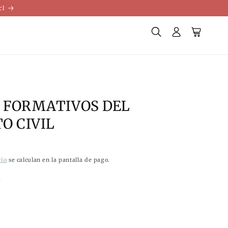
cl
Iniciar
Carrito
sesión
S FORMATIVOS DEL
O CIVIL
vío
se calculan en la pantalla de pago.
k