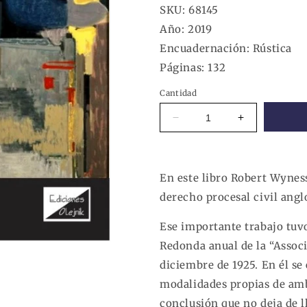
SKU:
68145
Año:
2019
Encuadernación:
Rústica
Páginas:
132
Cantidad
Reducir
Aumentar
cantidad
cantidad
para
para
LosPrincipios
LosPrincipios
Formativos
Formativos
En este libro Robert Wynes
del
del
derecho procesal civil ang
Procedimiento
Procedimient
Civil
Civil
Ese importante trabajo tuv
Redonda anual de la “Assoc
diciembre de 1925. En él se
modalidades propias de amb
conclusión que no deja de 